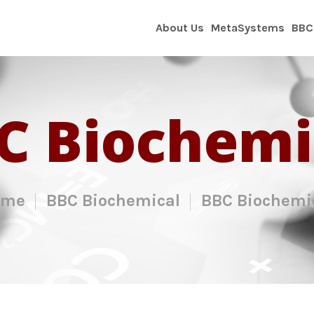
About Us
MetaSystems
BBC
C Biochemi
ome
BBC Biochemical
BBC Biochemi